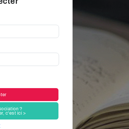
ecter
ter
sociation ?
, c'est ici >
r